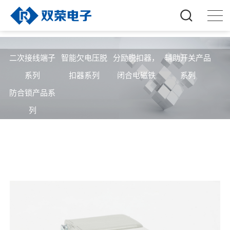
二次接线端子
智能欠电压脱
分励脱扣器，
辅助开关产品
系列
扣器系列
闭合电磁铁
系列
防合锁产品系
列